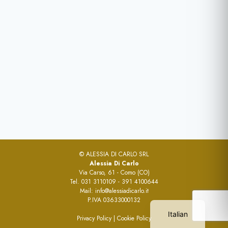
© ALESSIA DI CARLO SRL
Alessia Di Carlo
Via Carso, 61 - Como (CO)
Tel.
031 3110109
-
391 4100644
Mail:
info@alessiadicarlo.it
English
P.IVA 03633000132
Italian
Privacy Policy
|
Cookie Policy